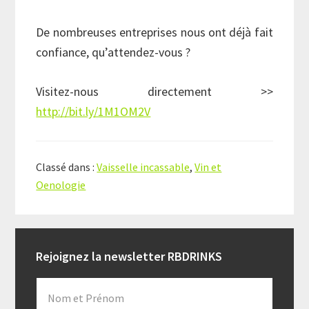
De nombreuses entreprises nous ont déjà fait
confiance, qu’attendez-vous ?
Visitez-nous directement >>
http://bit.ly/1M1OM2V
Classé dans :
Vaisselle incassable
,
Vin et
Oenologie
Reader
Primary
Rejoignez la newsletter RBDRINKS
Interactions
Sidebar