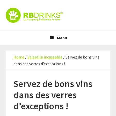
Skip
Skip
Skip
to
to
to
primary
content
primary
navigation
sidebar
Header
Main
Right
Menu
navigation
Home
/
Vaisselle incassable
/
Servez de bons vins
dans des verres d’exceptions !
Servez de bons vins
dans des verres
d’exceptions !