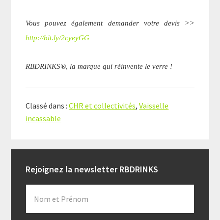
Vous pouvez également demander votre devis >>
http://bit.ly/2cyeyGG
RBDRINKS®, la marque qui réinvente le verre !
Classé dans :
CHR et collectivités
,
Vaisselle
incassable
Reader
Primary
Rejoignez la newsletter RBDRINKS
Interactions
Sidebar