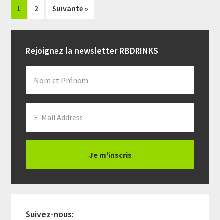
Page
Page
1
2
Suivante »
Primary
Rejoignez la newsletter RBDRINKS
Sidebar
Suivez-nous: