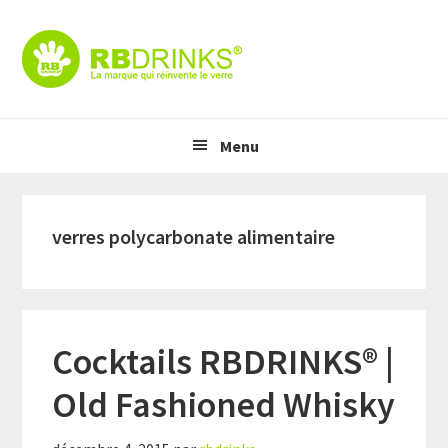
Skip
Skip
Skip
to
to
to
primary
content
primary
navigation
sidebar
Header
Main
Right
Menu
navigation
verres polycarbonate alimentaire
Cocktails RBDRINKS® |
Old Fashioned Whisky