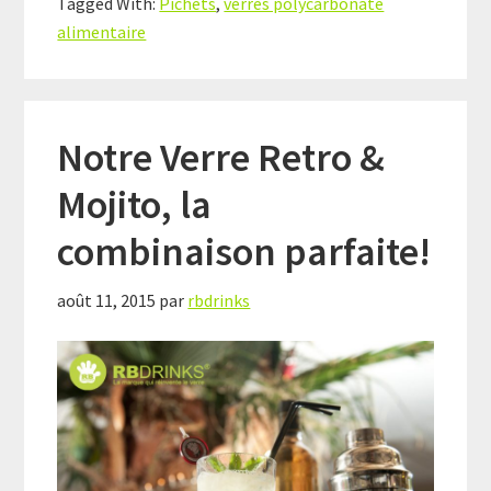
Tagged With:
Pichets
,
verres polycarbonate
alimentaire
Notre Verre Retro &
Mojito, la
combinaison parfaite!
août 11, 2015
par
rbdrinks