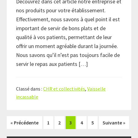
Découvrez dans cet article notre entreprise et
nos produits pour votre établissement.
Effectivement, nous savons à quel point il est
important de servir de bons plats et de
qualité à vos patients, permettant de leur
offrir un moment agréable durant la journée.
Nous savons qu’il n’est pas toujours facile de
servir le repas aux patients […]
Classé dans :
CHR et collectivités
,
Vaisselle
incassable
Page
Page
Page
Page
Page
« Précédente
1
2
3
4
5
Suivante »