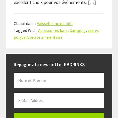
excellent choix pour vos événements. […]
Classé dans :
Vaisselle incassable
Tagged With:
Accessoires bars
,
Camping
,
verres
polycarbonate alimentaire
Primary
Rejoignez la newsletter RBDRINKS
Sidebar